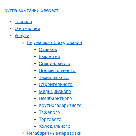
Перейти
Группа Компаний Эверест
к
содержимому
Главная
О компании
Услуги
Перевозка оборудования
Станков
Емкостей
Специального
Промышленного
Технического
Строительного
Медицинского
Негабаритного
Крупногабаритного
Тяжелого
Торгового
Холодильного
Негабаритные перевозки