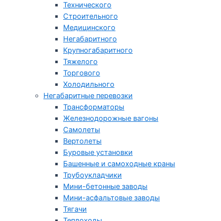
Технического
Строительного
Медицинского
Негабаритного
Крупногабаритного
Тяжелого
Торгового
Холодильного
Негабаритные перевозки
Трансформаторы
Железнодорожные вагоны
Самолеты
Вертолеты
Буровые установки
Башенные и самоходные краны
Трубоукладчики
Мини-бетонные заводы
Мини-асфальтовые заводы
Тягачи
Теплоходы