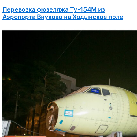
Перевозка фюзеляжа Ту-154М из
Аэропорта Внуково на Ходынское поле