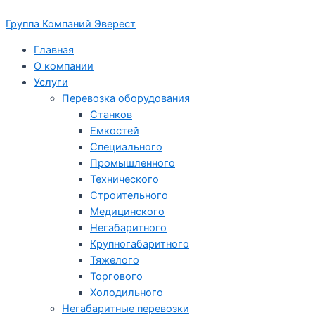
Перейти
Группа Компаний Эверест
к
содержимому
Главная
О компании
Услуги
Перевозка оборудования
Станков
Емкостей
Специального
Промышленного
Технического
Строительного
Медицинского
Негабаритного
Крупногабаритного
Тяжелого
Торгового
Холодильного
Негабаритные перевозки