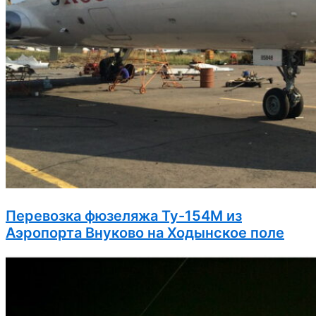
Перевозка фюзеляжа Ту-154М из
Аэропорта Внуково на Ходынское поле