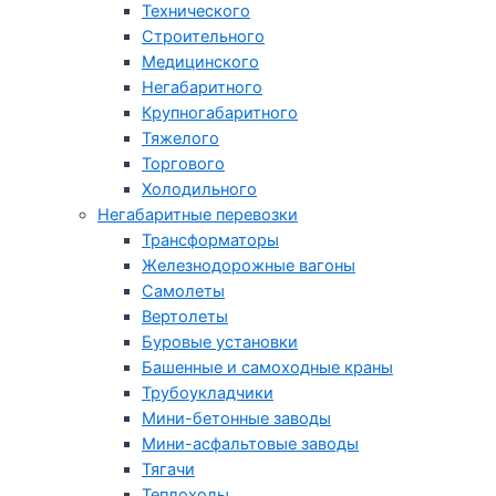
Технического
Строительного
Медицинского
Негабаритного
Крупногабаритного
Тяжелого
Торгового
Холодильного
Негабаритные перевозки
Трансформаторы
Железнодорожные вагоны
Самолеты
Вертолеты
Буровые установки
Башенные и самоходные краны
Трубоукладчики
Мини-бетонные заводы
Мини-асфальтовые заводы
Тягачи
Теплоходы