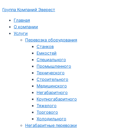
Перейти
Группа Компаний Эверест
к
содержимому
Главная
О компании
Услуги
Перевозка оборудования
Станков
Емкостей
Специального
Промышленного
Технического
Строительного
Медицинского
Негабаритного
Крупногабаритного
Тяжелого
Торгового
Холодильного
Негабаритные перевозки