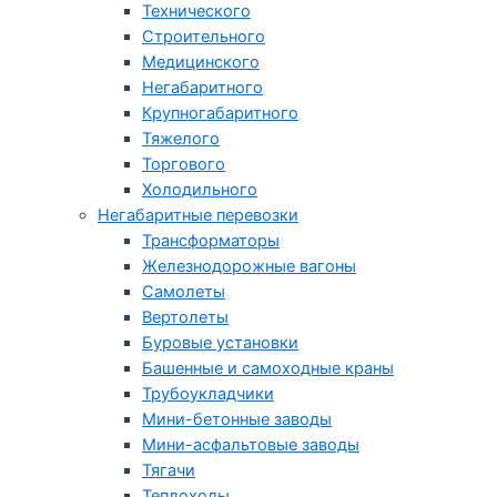
Технического
Строительного
Медицинского
Негабаритного
Крупногабаритного
Тяжелого
Торгового
Холодильного
Негабаритные перевозки
Трансформаторы
Железнодорожные вагоны
Самолеты
Вертолеты
Буровые установки
Башенные и самоходные краны
Трубоукладчики
Мини-бетонные заводы
Мини-асфальтовые заводы
Тягачи
Теплоходы