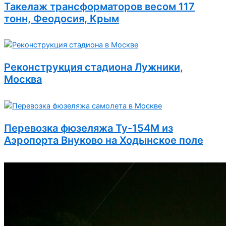
Такелаж трансформаторов весом 117
тонн, Феодосия, Крым
Реконструкция стадиона Лужники,
Москва
Перевозка фюзеляжа Ту-154М из
Аэропорта Внуково на Ходынское поле