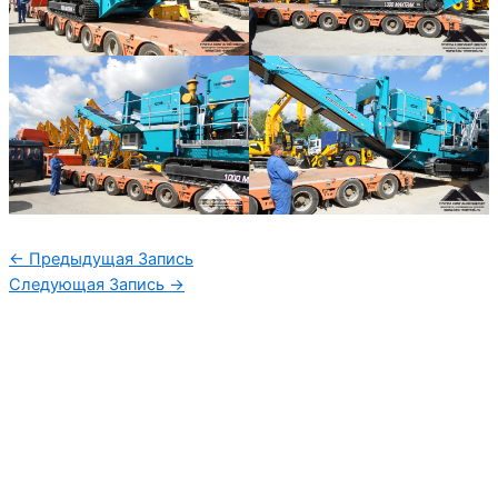
Навигация
←
Предыдущая Запись
по
Следующая Запись
→
записям