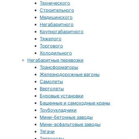
Технического
Строительного
Медицинского
Негабаритного
Крупногабаритного
Тяжелого
Торгового
Холодильного
Негабаритные перевозки
Трансформаторы
Железнодорожные вагоны
Самолеты
Вертолеты
Буровые установки
Башенные и самоходные краны
Трубоукладчики
Мини-бетонные заводы
Мини-асфальтовые заводы
Тягачи
Теплоходы