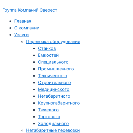
Перейти
Группа Компаний Эверест
к
содержимому
Главная
О компании
Услуги
Перевозка оборудования
Станков
Емкостей
Специального
Промышленного
Технического
Строительного
Медицинского
Негабаритного
Крупногабаритного
Тяжелого
Торгового
Холодильного
Негабаритные перевозки